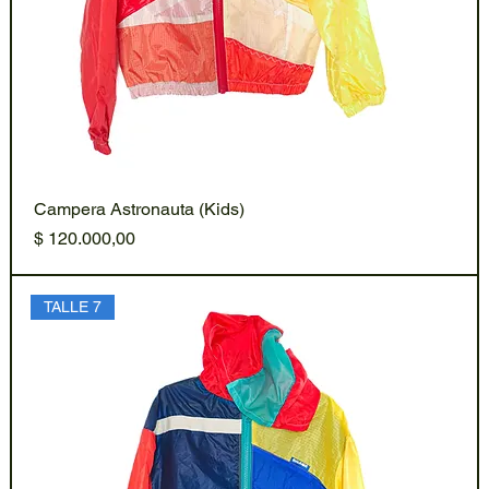
Campera Astronauta (Kids)
Precio
$ 120.000,00
TALLE 7