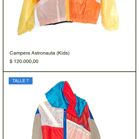
Campera Astronauta (Kids)
Precio
$ 120.000,00
TALLE 7