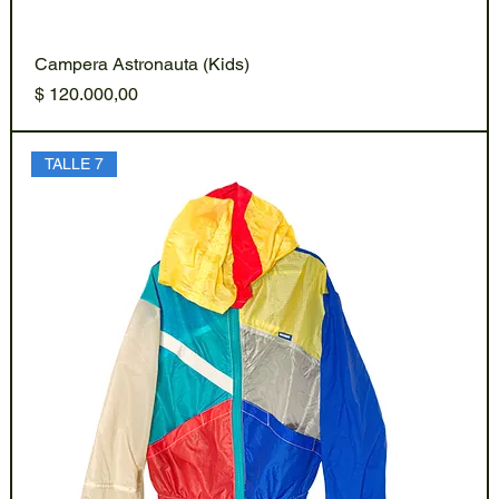
Campera Astronauta (Kids)
Precio
$ 120.000,00
TALLE 7