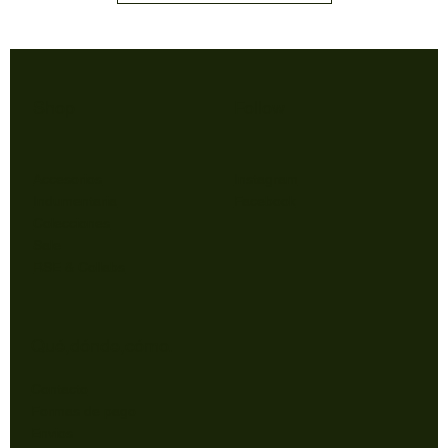
Shop
Follow
Accesorios
Instagram
Indumentaria
Facebook
Colecciones
Sale
RSE & Collabs
Qué,dónde,cómo.
Contacto
Formas de pago
Envios