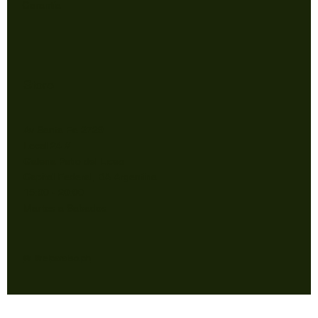
Garantía
Store
Av Santa Fe 2729
Local 24 //
Galeria Patio del Liceo
Capital Federal, BA Argentina.
15:00 - 20:00
Martes a Sabados
© @elparaiso.ph