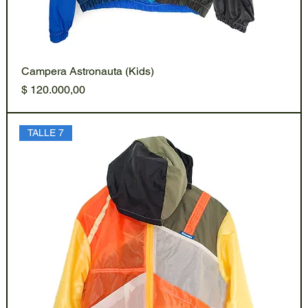
Campera Astronauta (Kids)
Precio
$ 120.000,00
TALLE 7