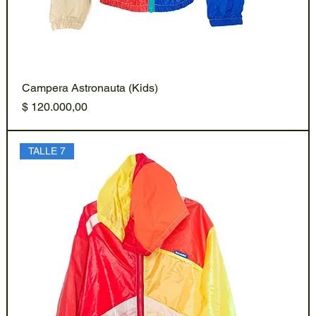
Campera Astronauta (Kids)
Precio
$ 120.000,00
TALLE 7