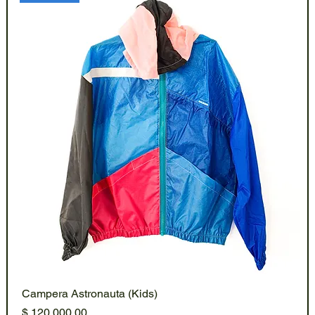
Campera Astronauta (Kids)
Precio
$ 120.000,00