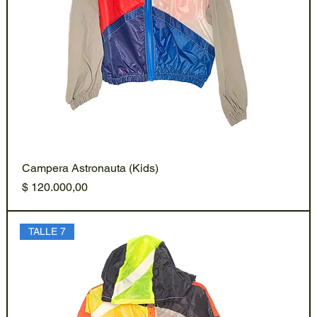
Campera Astronauta (Kids)
Precio
$ 120.000,00
TALLE 7