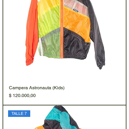
Campera Astronauta (Kids)
Precio
$ 120.000,00
TALLE 7