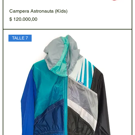
Campera Astronauta (Kids)
Precio
$ 120.000,00
TALLE 7