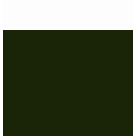
Shop
Follow
Accesorios
Instagram
Indumentaria
Facebook
Colecciones
Sale
RSE & Collabs
Qué,dónde,cómo.
Contacto