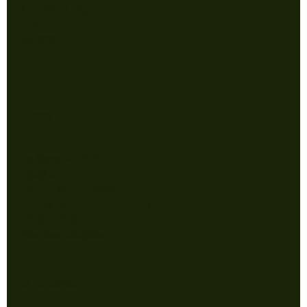
Formas de pago
Envios
Garantía
Store
Av Santa Fe 2729
Local 24 //
Galeria Patio del Liceo
Capital Federal, BA Argentina.
15:00 - 20:00
Martes a Sabados
© @elparaiso.ph