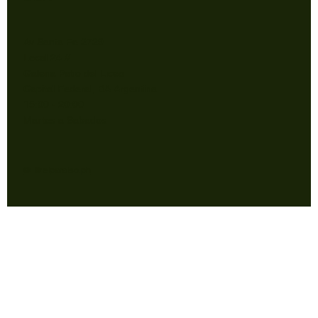
Av Santa Fe 2729
Local 24 //
Galeria Patio del Liceo
Capital Federal, BA Argentina.
15:00 - 20:00
Martes a Sabados
© @elparaiso.ph