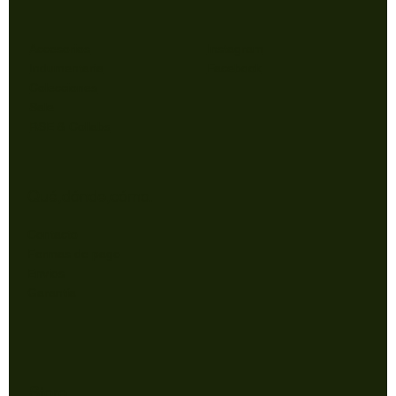
Accesorios
Instagram
Indumentaria
Facebook
Colecciones
Sale
RSE & Collabs
Qué,dónde,cómo.
Contacto
Formas de pago
Envios
Garantía
Store