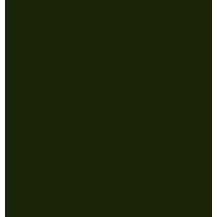
Formas de pago
Envios
Garantía
Store
Av Santa Fe 2729
Local 24 //
Galeria Patio del Liceo
Capital Federal, BA Argentina.
15:00 - 20:00
Martes a Sabados
© @elparaiso.ph