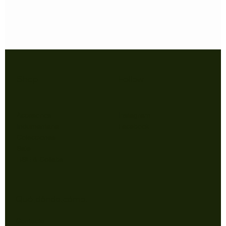
Shop
Follow
Accesorios
Instagram
Indumentaria
Facebook
Colecciones
Sale
RSE & Collabs
Qué,dónde,cómo.
Contacto