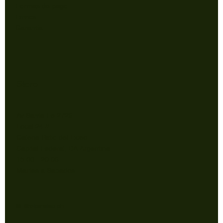
Formas de pago
Envios
Garantía
Store
Av Santa Fe 2729
Local 24 //
Galeria Patio del Liceo
Capital Federal, BA Argentina.
15:00 - 20:00
Martes a Sabados
© @elparaiso.ph