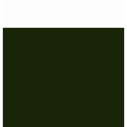
Shop
Follow
Accesorios
Instagram
Indumentaria
Facebook
Colecciones
Sale
RSE & Collabs
Qué,dónde,cómo.
Contacto