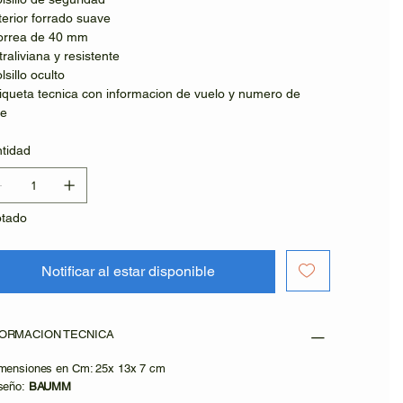
nterior forrado suave
orrea de 40 mm
ltraliviana y resistente
lsillo oculto
tiqueta tecnica con informacion de vuelo y numero de
ie
tidad
tado
Notificar al estar disponible
FORMACION TECNICA
imensiones en Cm: 25x 13x 7 cm
iseño:
BAUMM