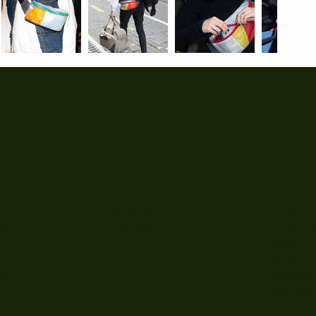
Follow
Qué,dón
Instagram
Contacto
Facebook
ia
Formas d
s
Envios
Garantía
Descarga
abs
Download