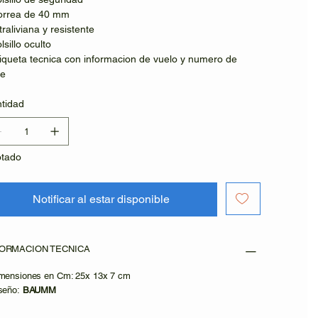
orrea de 40 mm
ltraliviana y resistente
lsillo oculto
tiqueta tecnica con informacion de vuelo y numero de
ie
tidad
tado
Notificar al estar disponible
FORMACION TECNICA
imensiones en Cm: 25x 13x 7 cm
iseño:
BAUMM