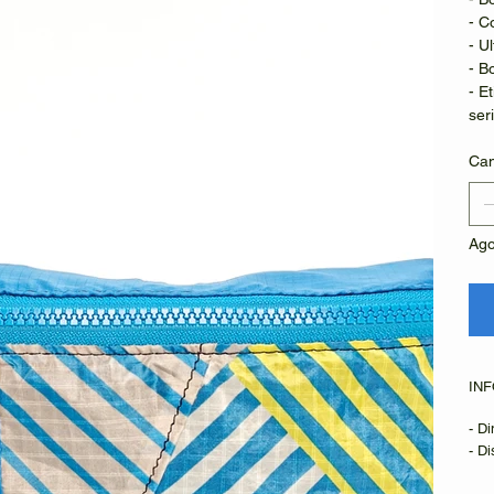
- C
- U
- Bo
- E
ser
Can
Ago
IN
- D
​- D