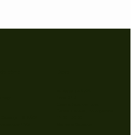
de,cómo.
Store
Av Santa Fe 2729
e pago
Local 24 //
Galeria Patio del Liceo
Capital Federal, BA Argentina.
r Catalogo ESPAÑOL
15:00 - 20:00
 Catalogue ENG
Martes a Sabados