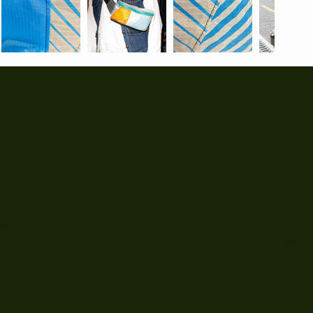
Follow
Qué,dón
Instagram
Contacto
Facebook
ia
Formas d
s
Envios
Garantía
Descarga
abs
Download