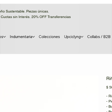
eño Sustentable. Piezas únicas.
uotas sin Interés. 20% OFF Transferencias
os
Indumentaria
Colecciones
Upciclyng
Collabs / B2B
Ri
Prec
$ 5
- R
- P
- Bo
- B