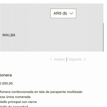
ARS ($)
MALBA
Anterior
Siguiente
ñonera
io
0.000,00
iñonera confeccionada en tela de parapente reutilizado
ieza única numerada
lsillo principal con cierre
olsillo de seguridad