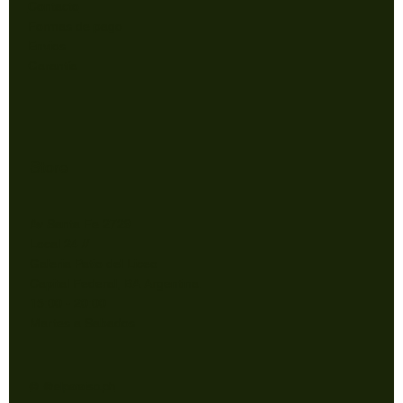
Contacto
Formas de pago
Envios
Garantía
Store
Av Santa Fe 2729
Local 24 //
Galeria Patio del Liceo
Capital Federal, BA Argentina.
15:00 - 20:00
Martes a Sabados
© @elparaiso.ph