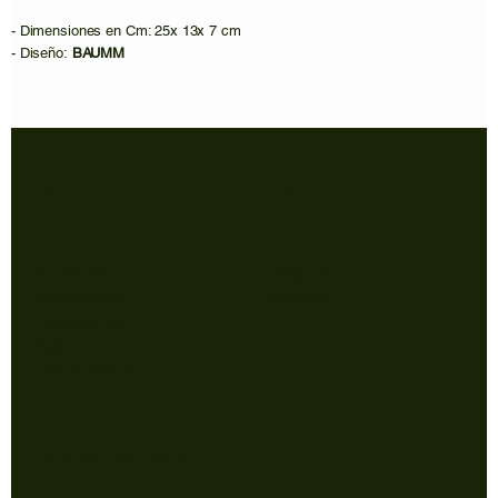
- Dimensiones en Cm: 25x 13x 7 cm
​- Diseño:
BAUMM
Shop
Follow
Accesorios
Instagram
Indumentaria
Facebook
Colecciones
Sale
RSE & Collabs
Qué,dónde,cómo.