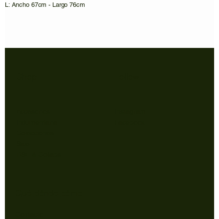
L: Ancho 67cm - Largo 76cm
Shop
Follow
Accesorios
Instagram
Indumentaria
Facebook
Colecciones
Sale
RSE & Collabs
Qué,dónde,cómo.
Contacto