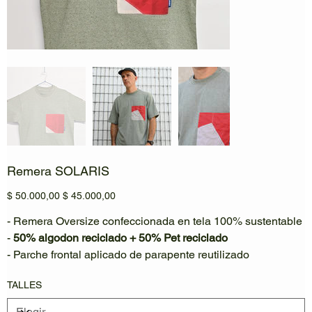
Remera SOLARIS
Precio
Precio
$ 50.000,00
$ 45.000,00
original
de
oferta
- Remera Oversize confeccionada en tela 100% sustentable
-
50% algodon reciclado + 50% Pet reciclado
- Parche frontal aplicado de parapente reutilizado
TALLES