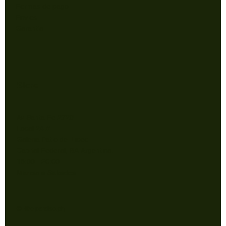
Formas de pago
Envios
Garantía
Store
Av Santa Fe 2729
Local 24 //
Galeria Patio del Liceo
Capital Federal, BA Argentina.
15:00 - 20:00
Martes a Sabados
© @elparaiso.ph