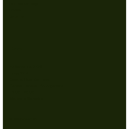
Formas de pago
Envios
Garantía
Store
Av Santa Fe 2729
Local 24 //
Galeria Patio del Liceo
Capital Federal, BA Argentina.
15:00 - 20:00
Martes a Sabados
© @elparaiso.ph