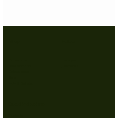
Shop
Follow
Accesorios
Instagram
Indumentaria
Facebook
Colecciones
Sale
RSE & Collabs
Qué,dónde,cómo.
Contacto