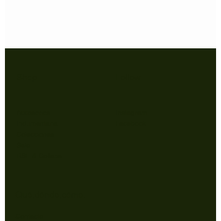
Shop
Follow
Accesorios
Instagram
Indumentaria
Facebook
Colecciones
Sale
RSE & Collabs
Qué,dónde,cómo.
Contacto