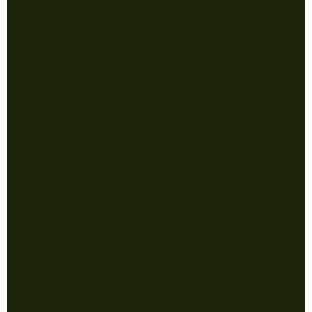
Formas de pago
Envios
Garantía
Store
Av Santa Fe 2729
Local 24 //
Galeria Patio del Liceo
Capital Federal, BA Argentina.
15:00 - 20:00
Martes a Sabados
© @elparaiso.ph